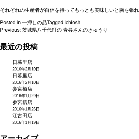
それぞれの生産者が自信を持ってもっとも美味しいと胸を張れ
Posted in
一押しの品
Tagged
ichioshi
投
Previous:
茨城県八千代町の 青谷さんのきゅうり
稿
最近の投稿
ナ
日暮里店
ビ
2016年2月10日
ゲ
日暮里店
2016年2月10日
ー
参宮橋店
2016年1月29日
シ
参宮橋店
ョ
2016年1月26日
江古田店
ン
2016年1月19日
アーカイブ