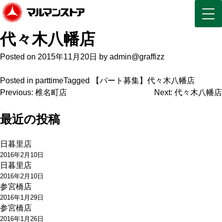
代々木八幡店
Posted on
2015年11月20日
by
admin@graffizz
Posted in
parttime
Tagged
【パート募集】代々木八幡店
投
Previous:
椎名町店
Next:
代々木八幡店
稿
最近の投稿
ナ
日暮里店
ビ
2016年2月10日
ゲ
日暮里店
2016年2月10日
ー
参宮橋店
2016年1月29日
シ
参宮橋店
ョ
2016年1月26日