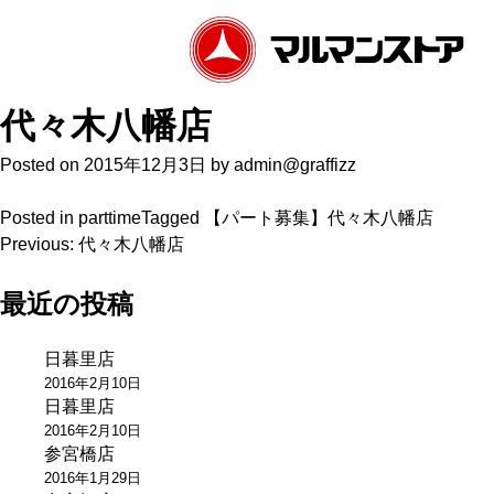
代々木八幡店
Posted on
2015年12月3日
by
admin@graffizz
Posted in
parttime
Tagged
【パート募集】代々木八幡店
投
Previous:
代々木八幡店
稿
最近の投稿
ナ
日暮里店
ビ
2016年2月10日
ゲ
日暮里店
2016年2月10日
ー
参宮橋店
2016年1月29日
シ