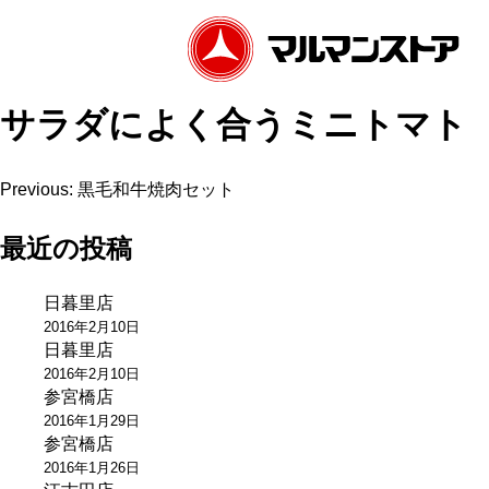
サラダによく合うミニトマト
投
Previous:
黒毛和牛焼肉セット
稿
最近の投稿
ナ
日暮里店
ビ
2016年2月10日
ゲ
日暮里店
2016年2月10日
ー
参宮橋店
2016年1月29日
シ
参宮橋店
ョ
2016年1月26日