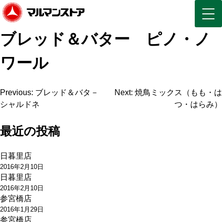
ブレッド＆バター ピノ・ノ
ワール
投
Previous:
ブレッド＆バタ－
Next:
焼鳥ミックス（もも・は
シャルドネ
つ・はらみ）
稿
ナ
最近の投稿
ビ
日暮里店
ゲ
2016年2月10日
日暮里店
ー
2016年2月10日
参宮橋店
シ
2016年1月29日
ョ
参宮橋店