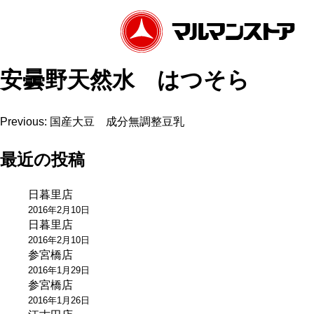
安曇野天然水 はつそら
投
Previous:
国産大豆 成分無調整豆乳
稿
最近の投稿
ナ
日暮里店
ビ
2016年2月10日
ゲ
日暮里店
2016年2月10日
ー
参宮橋店
2016年1月29日
シ
参宮橋店
ョ
2016年1月26日