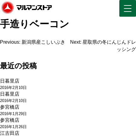
手造りベーコン
投
Previous:
新潟県産こしいぶき
Next:
星取県の冬にんじんドレ
ッシング
稿
ナ
最近の投稿
ビ
日暮里店
ゲ
2016年2月10日
日暮里店
ー
2016年2月10日
参宮橋店
シ
2016年1月29日
ョ
参宮橋店
2016年1月26日
ン
江古田店